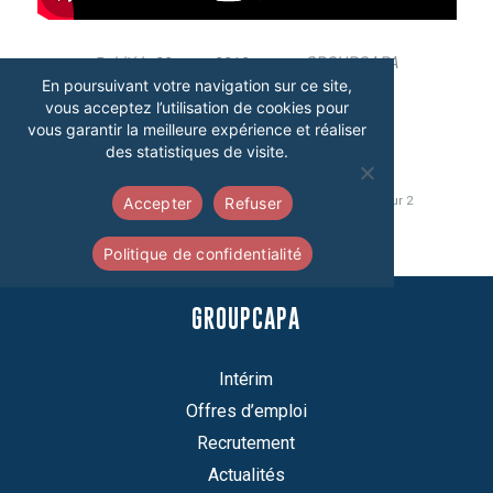
/
par
GROUPCAPA
29 mars 2019
En poursuivant votre navigation sur ce site,
vous acceptez l’utilisation de cookies pour
vous garantir la meilleure expérience et réaliser
des statistiques de visite.
1
2
Accepter
Refuser
Page 2 sur 2
Politique de confidentialité
GROUPCAPA
Intérim
Offres d’emploi
Recrutement
Actualités